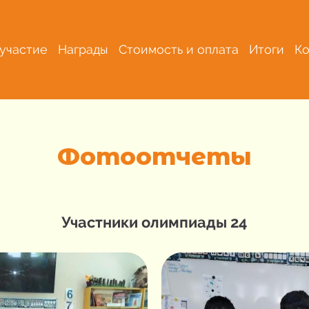
 участие
Награды
Стоимость и оплата
Итоги
Ко
Фотоотчеты
Участники олимпиады 24